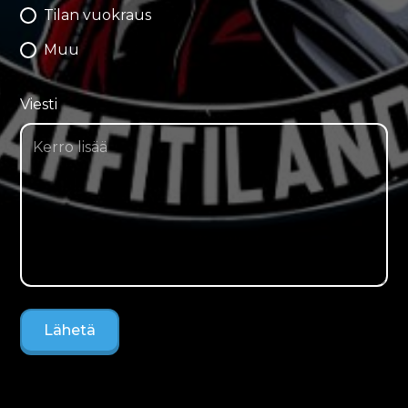
Tilan vuokraus
Muu
Viesti