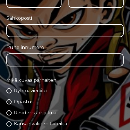
Sähköposti
Puhelinnumero
Mikä kuvaa parhaiten
Ryhmävierailu
Opastus
Residenssiohjelma
Kansainvälinen taiteilija