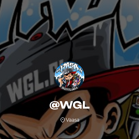
@WGL
Vaasa