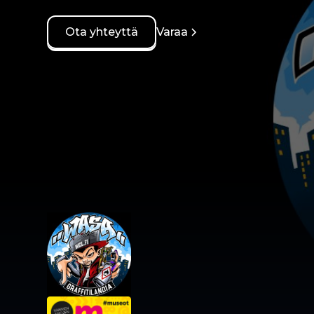
Ota yhteyttä
Varaa