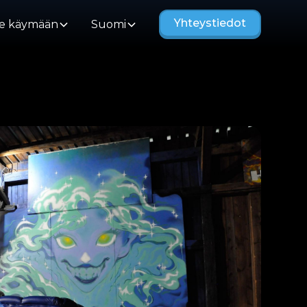
Yhteystiedot
e käymään
Suomi