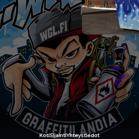
Koti
Sijainti
Yhteystiedot