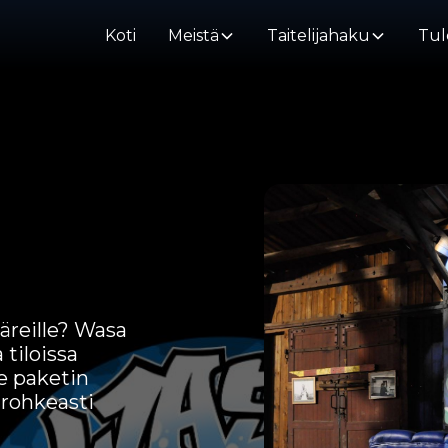
Koti
Meistä
Taitelijahaku
Tul
täreille? Wasa
 tiloissa
e paketin
 rohkeasti